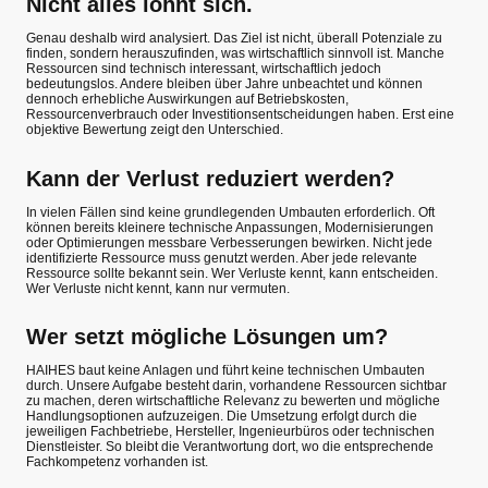
Nicht alles lohnt sich.
Genau deshalb wird analysiert. Das Ziel ist nicht, überall Potenziale zu
finden, sondern herauszufinden, was wirtschaftlich sinnvoll ist. Manche
Ressourcen sind technisch interessant, wirtschaftlich jedoch
bedeutungslos. Andere bleiben über Jahre unbeachtet und können
dennoch erhebliche Auswirkungen auf Betriebskosten,
Ressourcenverbrauch oder Investitionsentscheidungen haben. Erst eine
objektive Bewertung zeigt den Unterschied.
Kann der Verlust reduziert werden?
In vielen Fällen sind keine grundlegenden Umbauten erforderlich. Oft
können bereits kleinere technische Anpassungen, Modernisierungen
oder Optimierungen messbare Verbesserungen bewirken. Nicht jede
identifizierte Ressource muss genutzt werden. Aber jede relevante
Ressource sollte bekannt sein. Wer Verluste kennt, kann entscheiden.
Wer Verluste nicht kennt, kann nur vermuten.
Wer setzt mögliche Lösungen um?
HAIHES baut keine Anlagen und führt keine technischen Umbauten
durch. Unsere Aufgabe besteht darin, vorhandene Ressourcen sichtbar
zu machen, deren wirtschaftliche Relevanz zu bewerten und mögliche
Handlungsoptionen aufzuzeigen. Die Umsetzung erfolgt durch die
jeweiligen Fachbetriebe, Hersteller, Ingenieurbüros oder technischen
Dienstleister. So bleibt die Verantwortung dort, wo die entsprechende
Fachkompetenz vorhanden ist.