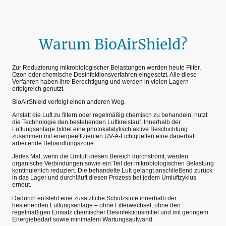
Warum BioAirShield?
Zur Reduzierung mikrobiologischer Belastungen werden heute Filter,
Ozon oder chemische Desinfektionsverfahren eingesetzt. Alle diese
Verfahren haben ihre Berechtigung und werden in vielen Lagern
erfolgreich genutzt.
BioAirShield verfolgt einen anderen Weg.
Anstatt die Luft zu filtern oder regelmäßig chemisch zu behandeln, nutzt
die Technologie den bestehenden Luftkreislauf. Innerhalb der
Lüftungsanlage bildet eine photokatalytisch aktive Beschichtung
zusammen mit energieeffizienten UV-A-Lichtquellen eine dauerhaft
arbeitende Behandlungszone.
Jedes Mal, wenn die Umluft diesen Bereich durchströmt, werden
organische Verbindungen sowie ein Teil der mikrobiologischen Belastung
kontinuierlich reduziert. Die behandelte Luft gelangt anschließend zurück
in das Lager und durchläuft diesen Prozess bei jedem Umluftzyklus
erneut.
Dadurch entsteht eine zusätzliche Schutzstufe innerhalb der
bestehenden Lüftungsanlage – ohne Filterwechsel, ohne den
regelmäßigen Einsatz chemischer Desinfektionsmittel und mit geringem
Energiebedarf sowie minimalem Wartungsaufwand.